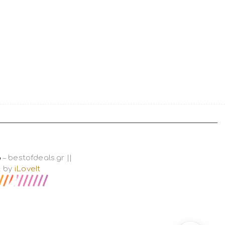
6
– bestofdeals.gr ||
t by
iLoveIt