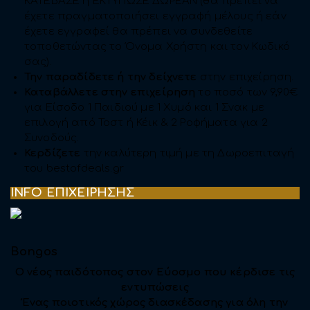
KATEBΑΣΕ ή ΕΚΤΥΠΩΣΕ ΔΩΡΕΑΝ (θα πρέπει να
έχετε πραγματοποιήσει εγγραφή μέλους ή εάν
έχετε εγγραφεί θα πρέπει να συνδεθείτε
τοποθετώντας το Όνομα Χρήστη και τον Κωδικό
σας).
Την παραδίδετε ή την δείχνετε
στην επιχείρηση.
Καταβάλλετε στην επιχείρηση
το ποσό των 9,90€
για Είσοδο 1 Παιδιού με 1 Χυμό και 1 Σνακ με
επιλογή από Τοστ ή Κέικ & 2 Ροφήματα για 2
Συνοδούς.
Κερδίζετε
την καλύτερη τιμή με τη Δωροεπιταγή
του bestofdeals.gr
INFO ΕΠΙΧΕΙΡΗΣΗΣ
Bongos
Ο νέος παιδότοπος στον Εύοσμο που κέρδισε τις
εντυπώσεις
Ένας ποιοτικός χώρος διασκέδασης για όλη την