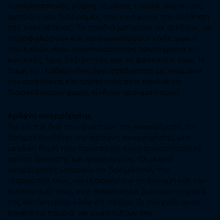
συναρπαστικός χώρος γεμάτος τούνελ, σήραγγες,
εμπόδια και διαδρομές που ενισχύουν την αίσθηση
της περιπέτειας. Τα παιδιά μπορούν να τρέξουν, να
σκαρφαλώσουν και να ανακαλύψουν κάθε γωνιά
του λαβύρινθου, αναπτύσσοντας ταυτόχρονα τις
κινητικές τους δεξιότητες και τη φαντασία τους. Η
δομή του λαβύρινθου έχει σχεδιαστεί με γνώμονα
την ασφάλεια, επιτρέποντας στα παιδιά να
διασκεδάσουν χωρίς κίνδυνο τραυματισμού.
Αράχνη αναρρίχησης
Για τα παιδιά που αγαπούν την αναρρίχηση, το
Bongos διαθέτει την αράχνη αναρρίχησης, μια
μεγάλη δομή που προσφέρει έναν συναρπαστικό
τρόπο άσκησης και ψυχαγωγίας. Οι μικροί
αναρριχητές μπορούν να δοκιμάσουν την
ισορροπία τους, να εξασκήσουν τη δύναμη και τον
συντονισμό τους, ενώ παράλληλα βιώνουν τη χαρά
της κατάκτησης κάθε επιπέδου. Το παιχνίδι αυτό
βοηθά τα παιδιά να αναπτύξουν την