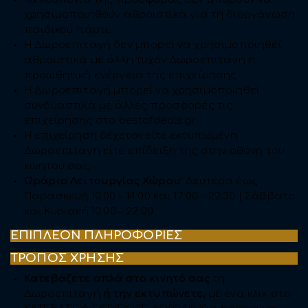
χρησιμοποιηθούν αθροιστικά για τη διοργάνωση
παιδικού πάρτι.
Η Δωροεπιταγή δεν μπορεί να χρησιμοποιηθεί
αθροιστικά με άλλη τυχόν Δωροεπιταγή ή
προωθητική ενέργεια της επιχείρησης.
H Δωροεπιταγή μπορεί να χρησιμοποιηθεί
συνδυαστικά με άλλες προσφορές τις
επιχείρησης στο bestofdeals.gr
Η επιχείρηση δέχεται είτε εκτυπωμένη
Δωροεπιταγή είτε επίδειξη της στην οθόνη του
κινητού σας.
Ωράριο Λειτουργίας Χώρου
: Δευτέρα έως
Παρασκευή 10:00 – 14:00 και 17:00 – 22:30 | Σάββατο
και Κυριακή 10:00 – 22:00
ΕΠΙΠΛΕΟΝ ΠΛΗΡΟΦΟΡΙΕΣ
ΤΡΟΠΟΣ ΧΡΗΣΗΣ
Κατεβάζετε απλά στο κινητό σας
τη
Δωροεπιταγή
ή την εκτυπώνετε
, με ένα κλικ στο