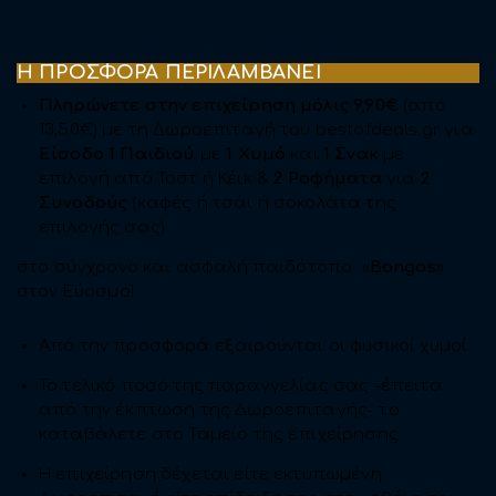
Η ΠΡΟΣΦΟΡΑ ΠΕΡΙΛΑΜΒΑΝΕΙ
Πληρώνετε στην επιχείρηση μόλις 9,90€
(από
13,50€) με τη Δωροεπιταγή του bestofdeals.gr για
Είσοδο 1 Παιδιού
με
1 Χυμό
και
1
Σνακ
με
επιλογή από Τοστ ή Κέικ &
2
Ροφήματα
για
2
Συνοδούς
(καφές ή τσάι ή σοκολάτα της
επιλογής σας)
στο σύγχρονο και ασφαλή παιδότοπο «
Bongos
»
στoν Εύοσμο!
Από την προσφορά εξαιρούνται οι φυσικοί χυμοί.
Το τελικό ποσό της παραγγελίας σας –έπειτα
από την έκπτωση της Δωροεπιταγής- το
καταβάλετε στο Ταμείο της επιχείρησης.
Η επιχείρηση δέχεται είτε εκτυπωμένη