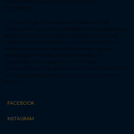
προσεγμένο περιβάλλον για όλους τους
επισκέπτες.
Το Bongos έχει ήδη κερδίσει τις καρδιές των
παιδιών και των γονέων, προσφέροντας ασφάλεια,
ψυχαγωγία και ποιοτικές υπηρεσίες. Είναι ένας
παιδότοπος που σέβεται τις ανάγκες τόσο των
μικρών όσο και των μεγάλων, παρέχοντας μια
ολοκληρωμένη εμπειρία διασκέδασης. Αν
αναζητάτε έναν χώρο όπου το παιχνίδι
συνδυάζεται με την άνεση και την υψηλή ποιότητα,
το Bongos στον Εύοσμο είναι σίγουρα η ιδανική
επιλογή.
FACEBOOK
INSTAGRAM