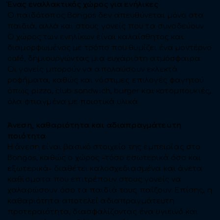
Ένας εναλλακτικός χώρος για ενήλικες
Ο παιδότοπος Bongos δεν απευθύνεται μόνο στα
παιδιά, αλλά και στους γονείς που τα συνοδεύουν.
Ο χώρος των ενηλίκων είναι καλαίσθητος και
διαμορφωμένος με τρόπο που θυμίζει ένα μοντέρνο
café, δημιουργώντας μια ευχάριστη ατμόσφαιρα.
Οι γονείς μπορούν να απολαύσουν εκλεκτά
ροφήματα, καθώς και νόστιμες επιλογές φαγητού
όπως pizza, club sandwich, burger και κοτομπουκιές,
όλα φτιαγμένα με ποιοτικά υλικά.
Άνεση, καθαριότητα και αδιαπραγμάτευτη
ποιότητα
Η άνεση είναι βασικό στοιχείο της εμπειρίας στο
Bongos, καθώς ο χώρος –τόσο εσωτερικά όσο και
εξωτερικά- διαθέτει καλοσχεδιασμένα και άνετα
καθίσματα που επιτρέπουν στους γονείς να
χαλαρώσουν όσο τα παιδιά τους παίζουν. Επίσης, η
καθαριότητα αποτελεί αδιαπραγμάτευτη
προτεραιότητα, διασφαλίζοντας ένα υγιεινό και