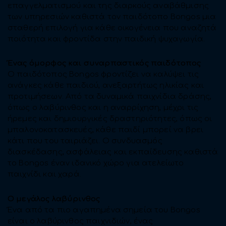
επαγγελματισμού και της διαρκούς αναβάθμισης
των υπηρεσιών καθιστά τον παιδότοπο Bongos μια
σταθερή επιλογή για κάθε οικογένεια που αναζητά
ποιότητα και φροντίδα στην παιδική ψυχαγωγία.
Ένας όμορφος και συναρπαστικός παιδότοπος
Ο παιδότοπος Bongos φροντίζει να καλύψει τις
ανάγκες κάθε παιδιού, ανεξαρτήτως ηλικίας και
προτιμήσεων. Από τα δυναμικά παιχνίδια δράσης,
όπως ο λαβύρινθος και η αναρρίχηση, μέχρι τις
ήρεμες και δημιουργικές δραστηριότητες, όπως οι
μπαλονοκατασκευές, κάθε παιδί μπορεί να βρει
κάτι που του ταιριάζει. Ο συνδυασμός
διασκέδασης, ασφάλειας και εκπαίδευσης καθιστά
το Bongos έναν ιδανικό χώρο για ατελείωτο
παιχνίδι και χαρά.
Ο μεγάλος λαβύρινθος
Ένα από τα πιο αγαπημένα σημεία του Bongos
είναι ο λαβύρινθος παιχνιδιών, ένας