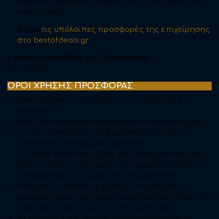
Δωροεπιταγή είτε επίδειξη της στην οθόνη του
κινητού σας.
Δείτε
τις υπόλοιπες προσφορές της επιχείρησης
στο bestofdeals.gr
Ημερομηνία λήξης της Προσφοράς:
20-09-2026
ΟΡΟΙ ΧΡΗΣΗΣ ΠΡΟΣΦΟΡΑΣ
Κάθε Δωροεπιταγή ισχύει για 1 παιδί και 2
συνοδούς.
Από την προσφορά εξαιρούνται οι φυσικοί χυμοί.
Για την υλοποίηση της Δωροεπιταγής δεν
απαιτείται τηλεφωνική κράτηση.
Το τελικό ποσό της αξίας της παραγγελίας σας–
έπειτα από την έκπτωση της Δωροεπιταγής- το
καταβάλετε στο Ταμείο της επιχείρησης.
Υπάρχει δυνατότητα χρήσης απεριορίστων
Δωροεπιταγών για να χρησιμοποιηθούν είτε από
εσάς είτε από άτομα της επιλογής σας.
Τα κουπόνια της προσφοράς δεν μπορούν να