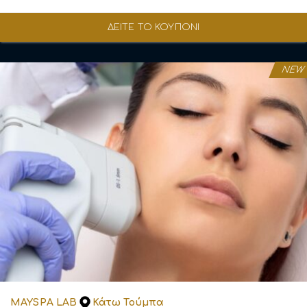
ΔΕΙΤΕ ΤΟ ΚΟΥΠΟΝΙ
NEW
MAYSPA LAB
Κάτω Τούμπα