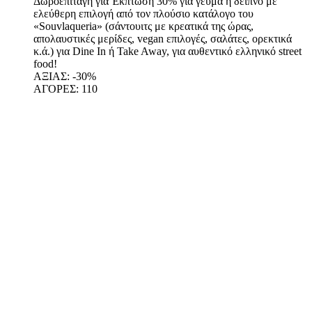
Δωροεπιταγή για Έκπτωση 30% για γεύμα ή δείπνο με
ελεύθερη επιλογή από τον πλούσιο κατάλογο του
«Souvlaqueria» (σάντουιτς με κρεατικά της ώρας,
απολαυστικές μερίδες, vegan επιλογές, σαλάτες, ορεκτικά
κ.ά.) για Dine In ή Take Away, για αυθεντικό ελληνικό street
food!
ΑΞΙΑΣ:
-30%
ΑΓΟΡΕΣ:
110