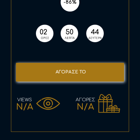
-86%
02
50
44
ΑΓΟΡΑΣΕ ΤΟ
N/A
N/A