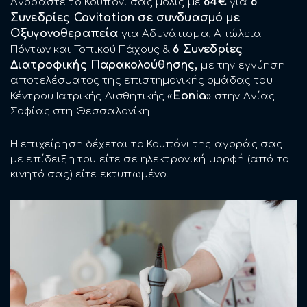
84€
6
Αγοράστε το Κουπόνι σας μόλις με
για
Συνεδρίες Cavitation σε συνδυασμό με
Οξυγονοθεραπεία
για Αδυνάτισμα, Απώλεια
6 Συνεδρίες
Πόντων και Τοπικού Πάχους &
Διατροφικής Παρακολούθησης,
με την εγγύηση
αποτελέσματος της επιστημονικής ομάδας του
Eonia
Κέντρου Ιατρικής Αισθητικής «
» στην Αγίας
Σοφίας στη Θεσσαλονίκη!
Η επιχείρηση δέχεται το Κουπόνι της αγοράς σας
με επίδειξη του είτε σε ηλεκτρονική μορφή (από το
κινητό σας) είτε εκτυπωμένο.