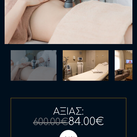
ΑΞΙΑΣ:
84.00€
600.00€