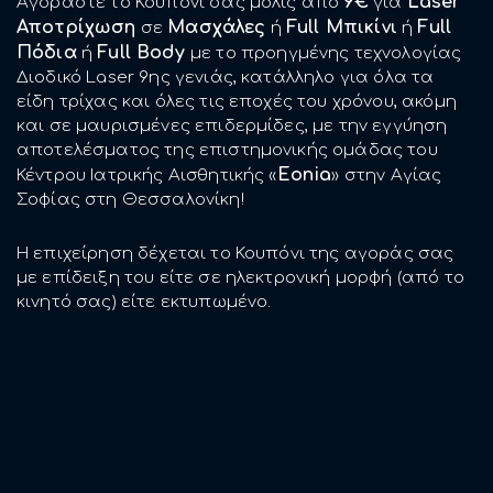
9€
Laser
Αγοράστε το Κουπόνι σας μόλις από
για
Αποτρίχωση
Μασχάλες
Full Μπικίνι
Full
σε
ή
ή
Πόδια
Full Body
ή
με το προηγμένης τεχνολογίας
Διοδικό Laser 9ης γενιάς, κατάλληλο για όλα τα
είδη τρίχας και όλες τις εποχές του χρόνου, ακόμη
και σε μαυρισμένες επιδερμίδες, με την εγγύηση
αποτελέσματος της επιστημονικής ομάδας του
Eonia
Κέντρου Ιατρικής Αισθητικής «
» στην Αγίας
Σοφίας στη Θεσσαλονίκη!
Η επιχείρηση δέχεται το Κουπόνι της αγοράς σας
με επίδειξη του είτε σε ηλεκτρονική μορφή (από το
κινητό σας) είτε εκτυπωμένο.