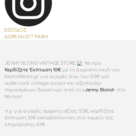
ΕΙΣOΔΟΣ
ΔΩΡΕΑΝ ΕΓΓΡΑΦΗ
JENNY BLOND VINTAGE STORE
Κέντρο
Κερδίζετε Έκπτωση 10€
με τη Δωροεπιταγή του
bestofdeals.gr για αγορές άνω των 50€ για
αυθεντικά vintage ρούχα και αξεσουάρ
περασμένων δεκαετιών από το «
Jenny Blond
» στο
Κέντρο!
π.χ. για αγορές αρχικής αξίας 53€, κερδίζετε
έκπτωση 10€ καταβάλλοντας στο ταμείο της
επιχείρησης 43€