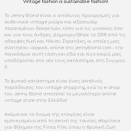
Vintage fashion is sustainable fashion!
Το Jenny Blond είναι ο απόλυτος προορισμός για
αυθεντικά vintage ρούχα και αξεσουάρ
περασμένων δεκαετιών, τόσο για τις γυναίκες όσο
και για τους άνδρες. Δημιουργήθηκε το 2018 από τις
αδερφές Κική και Νάνσυ Στρατάκη, οι οποίες μας
σύστησαν –αρχικά, online στο jennyblond.com – την
παγκόσμια αυτή τάση και εδώ και λίγο καιρό, μας
υποδέχονται στο νέο τους κατάστημα, στη Συγγρού
5.
Το φυσικό κατάστημα είναι ένας αληθινός
παράδεισος του vintage shopping, ενώ το e-shop
του Jenny Blond αποτελεί το μεγαλύτερο online
vintage store στην Ελλάδα!
Ακόμα και το όνομα της εταιρίας είναι
εμπνευσμένο από τη σκηνή της ταινίας «Κορίτσια
για Φίλημα» της Finos Film, όπου η θρυλική Ζωή