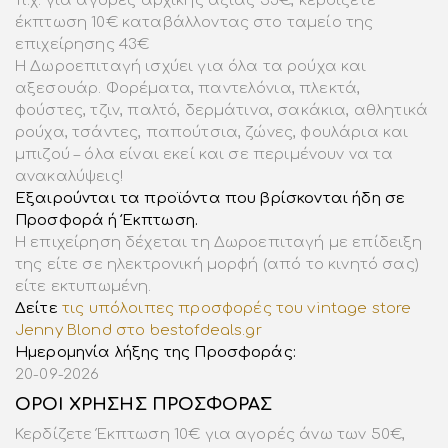
π.χ. για αγορές αρχικής αξίας 53€, κερδίζετε
έκπτωση 10€ καταβάλλοντας στο ταμείο της
επιχείρησης 43€
Η Δωροεπιταγή ισχύει για όλα τα ρούχα και
αξεσουάρ. Φορέματα, παντελόνια, πλεκτά,
φούστες, τζιν, παλτό, δερμάτινα, σακάκια, αθλητικά
ρούχα, τσάντες, παπούτσια, ζώνες, φουλάρια και
μπιζού – όλα είναι εκεί και σε περιμένουν να τα
ανακαλύψεις!
Εξαιρούνται τα προϊόντα που βρίσκονται ήδη σε
Προσφορά ή Έκπτωση.
Η επιχείρηση δέχεται τη Δωροεπιταγή με επίδειξη
της είτε σε ηλεκτρονική μορφή (από το κινητό σας)
είτε εκτυπωμένη.
Δείτε
τις υπόλοιπες προσφορές του vintage store
Jenny Blond στο bestofdeals.gr
Ημερομηνία λήξης της Προσφοράς:
20-09-2026
ΟΡΟΙ ΧΡΗΣΗΣ ΠΡΟΣΦΟΡΑΣ
Κερδίζετε Έκπτωση 10€ για αγορές άνω των 50€,