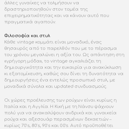
άλλες γυναίκες να τολμήσουν να
δραστηριοποιηθούν στον τομέα της
επιχειρηματικότητας και να κάνουν αυτό που
πραγματικά αγαπούν.
Φιλοσοφία και στυλ
Κάθε vintage κομμάτι είναι μοναδικό, ένας
θησαυρός από το παρελθόν που με το πέρασμα
του χρόνου μεγαλώνει η αξία του. Ως απάντηση στη
«γρήγορη μόδα», το vintage αγκαλιάζει τη
δημιουργικότητα και την ευκαιρία για ανακύκλωση
κι εξατομίκευση, καθώς σου δίνει τη δυνατότητα να
δημιουργήσεις ένα εντελώς προσωπικό στυλ, με
μοναδικά σύνολα και updated συνδυασμούς.
Οι χώρες προέλευσης των ρούχων είναι κυρίως η
Ιταλία και η Αγγλία. Η Κική με τη Νάνσυ ψάχνουν
πολύ για να ανακαλύψουν ανδρικά και γυναικεία
ρούχα και αξεσουάρ περασμένων δεκαετιών –
κυρίως 70’s, 80’s, 90’s και 00’s. Αυτό προϋποθέτει