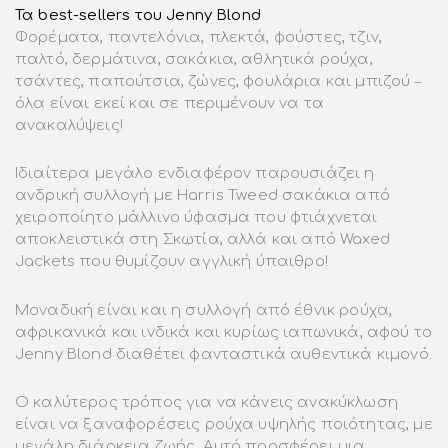
Τα best-sellers του Jenny Blond
Φορέματα, παντελόνια, πλεκτά, φούστες, τζιν,
παλτό, δερμάτινα, σακάκια, αθλητικά ρούχα,
τσάντες, παπούτσια, ζώνες, φουλάρια και μπιζού –
όλα είναι εκεί και σε περιμένουν να τα
ανακαλύψεις!
Ιδιαίτερα μεγάλο ενδιαφέρον παρουσιάζει η
ανδρική συλλογή με Harris Tweed σακάκια από
χειροποίητο μάλλινο ύφασμα που φτιάχνεται
αποκλειστικά στη Σκωτία, αλλά και από Waxed
Jackets που θυμίζουν αγγλική ύπαιθρο!
Μοναδική είναι και η συλλογή από έθνικ ρούχα,
αφρικανικά και ινδικά και κυρίως ιαπωνικά, αφού το
Jenny Blond διαθέτει φανταστικά αυθεντικά κιμονό.
Ο καλύτερος τρόπος για να κάνεις ανακύκλωση
είναι να ξαναφορέσεις ρούχα υψηλής ποιότητας, με
μεγάλη διάρκεια ζωής. Αυτό προσφέρει μια