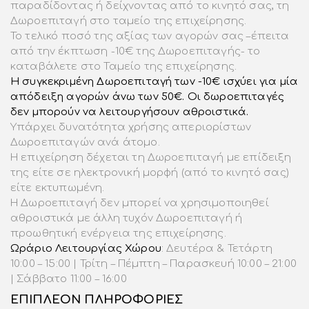
παραδίδοντας ή δείχνοντας από το κινητό σας, τη
Δωροεπιταγή στο ταμείο της επιχείρησης.
Το τελικό ποσό της αξίας των αγορών σας –έπειτα
από την έκπτωση -10€ της Δωροεπιταγής- το
καταβάλετε στο Ταμείο της επιχείρησης.
Η συγκεκριμένη Δωροεπιταγή των -10€ ισχύει για μία
απόδειξη αγορών άνω των 50€. Οι δωροεπιταγές
δεν μπορούν να λειτουργήσουν αθροιστικά.
Υπάρχει δυνατότητα χρήσης απεριορίστων
Δωροεπιταγών ανά άτομο.
Η επιχείρηση δέχεται τη Δωροεπιταγή με επίδειξη
της είτε σε ηλεκτρονική μορφή (από το κινητό σας)
είτε εκτυπωμένη.
Η Δωροεπιταγή δεν μπορεί να χρησιμοποιηθεί
αθροιστικά με άλλη τυχόν Δωροεπιταγή ή
προωθητική ενέργεια της επιχείρησης.
Ωράριο Λειτουργίας Χώρου
: Δευτέρα & Τετάρτη
10:00 – 15:00 | Τρίτη – Πέμπτη – Παρασκευή 10:00 – 21:00
| Σάββατο 11:00 – 16:00
ΕΠΙΠΛΕΟΝ ΠΛΗΡΟΦΟΡΙΕΣ