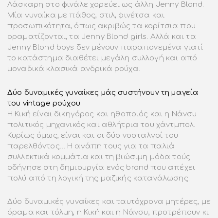
Λάσκαρη στο φινάλε χορεύει ως άλλη Jenny Blond.
Μία γυναίκα με πάθος, στιλ, φινέτσα και
προσωπικότητα, όπως ακριβώς τα κορίτσια που
οραματίζονται, τα Jenny Blond girls. Αλλά και τα
Jenny Blond boys δεν μένουν παραπονεμένα γιατί
το κατάστημα διαθέτει μεγάλη συλλογή και από
μοναδικά κλασικά ανδρικά ρούχα.
Δύο δυναμικές γυναίκες μάς συστήνουν τη μαγεία
του vintage ρούχου
Η Κική είναι δικηγόρος και ηθοποιός και η Νάνσυ
πολιτικός μηχανικός και αθλήτρια του χάντμπολ.
Κυρίως όμως, είναι και οι δύο νοσταλγοί του
παρελθόντος… Η αγάπη τους για τα παλιά
συλλεκτικά κομμάτια και τη βιώσιμη μόδα τούς
οδήγησε στη δημιουργία ενός brand που απέχει
πολύ από τη λογική της μαζικής κατανάλωσης.
Δύο δυναμικές γυναίκες και ταυτόχρονα μητέρες, με
όραμα και τόλμη, η Κική και η Νάνσυ, προτρέπουν κι