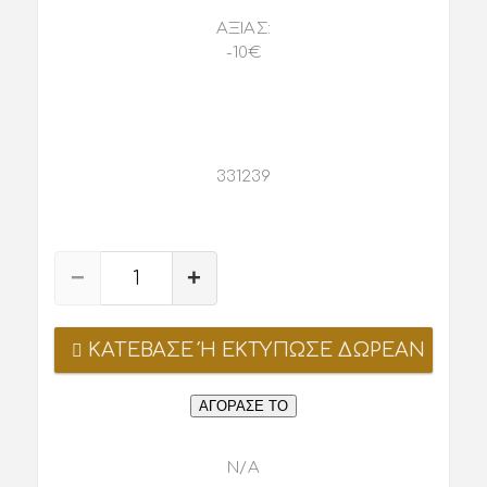
ΑΞΙΑΣ:
-10€
33
12
38
−
+
JENNY
BLOND
VINTAGE
ΚΑΤΕΒΑΣΕ Ή ΕΚΤΥΠΩΣΕ ΔΩΡΕΑΝ
STORE
|
ΑΓΟΡΑΣΕ ΤΟ
Κέντρο
ποσότητα
N/A