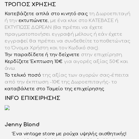
ΤΡΟΠΟΣ ΧΡΗΣΗΣ
Κατεβάζετε απλά στο κινητό σας
τη Δωροεπιταγή
ή την
εκτυπώνετε
, με ένα κλικ στο KATEBΑΣΕ ή
ΕΚΤΥΠΩΣΕ ΔΩΡΕΑΝ (θα πρέπει να έχετε
πραγματοποιήσει εγγραφή μέλους ή εάν έχετε
εγγραφεί θα πρέπει να συνδεθείτε τοποθετώντας
το Όνομα Χρήστη και τον Κωδικό σας).
Την παραδίδετε ή την δείχνετε
στην επιχείρηση.
Κερδίζετε Έκπτωση 10€
για αγορές αξίας 50€ και
άνω.
Το τελικό ποσό
της αξίας των αγορών σας–έπειτα
από την έκπτωση -10€ της Δωροεπιταγής- το
καταβάλετε στο Ταμείο της επιχείρησης
.
INFO ΕΠΙΧΕΙΡΗΣΗΣ
Jenny Blond
Ένα vintage store με ρούχα υψηλής αισθητικής!