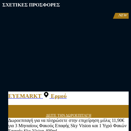
ΣΧΕΤΙΚΕΣ ΠΡΟΣΦΟΡΕΣ
NEW
EYEMARKT
Ερμού
ΔΕΙΤΕ ΤΗΝ ΔΩΡΟΕΠΙΤΑΓΗ
Δωροεπιταγή για να πληρώσετε στην επιχείρηση μόλις 11,90€
για 3 Μηνιαίους Φακούς Επαφής Sky Vision και 1 Υγρό Φακών
Επαφής Sky Vision 400ml.