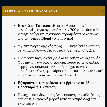
Η ΠΡΟΣΦΟΡΑ ΠΕΡΙΛΑΜΒΑΝΕΙ
Κερδίζετε Έκπτωση 5€
με τη Δωροεπιταγή του
bestofdeals.gr για αγορές άνω των 30€ για αυθεντικά
vintage ρούχα και αξεσουάρ περασμένων δεκαετιών
από το «
Jenny Blond
» στο Κέντρο!
π.χ. για αγορές αρχικής αξίας 33€, κερδίζετε έκπτωση
5€ καταβάλλοντας στο ταμείο της επιχείρησης 28€
Η Δωροεπιταγή ισχύει για όλα τα ρούχα και αξεσουάρ.
Φορέματα, παντελόνια, πλεκτά, φούστες, τζιν, παλτό,
δερμάτινα, σακάκια, αθλητικά ρούχα, τσάντες,
παπούτσια, ζώνες, φουλάρια και μπιζού – όλα είναι εκεί
και σε περιμένουν να τα ανακαλύψεις!
Εξαιρούνται τα προϊόντα που βρίσκονται ήδη σε
Προσφορά ή Έκπτωση.
Η επιχείρηση δέχεται τη Δωροεπιταγή με επίδειξη της
είτε σε ηλεκτρονική μορφή (από το κινητό σας) είτε
εκτυπωμένη.