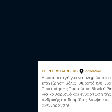
CLIPPERS BARBERS
Λαδάδικα
Δωροεπιταγή για να πληρώσετε σ
επιχείρηση μόλις 10€ (από 15€) γι
Περιποίησης Προσώπου Black ή Pi
για καθαρισμό και ενυδάτωση της
ανδρικής επιδερμίδας, λάμψη και
αντιγήρανση!