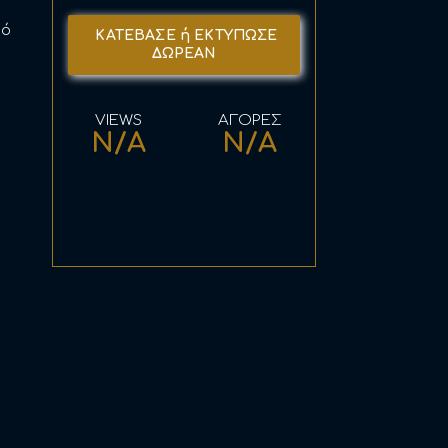
τό
ΚΑΤΕΒΑΣΕ ή ΕΚΤΥΠΩΣΕ
ΔΩΡΕΑΝ
N/A
N/A