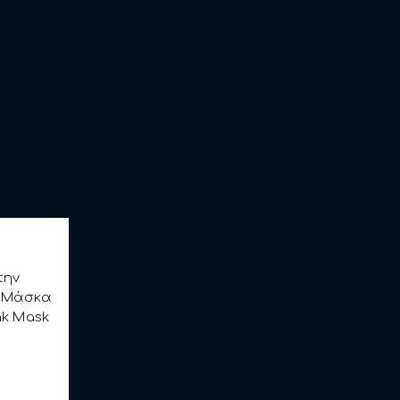
την
α Μάσκα
nk Mask