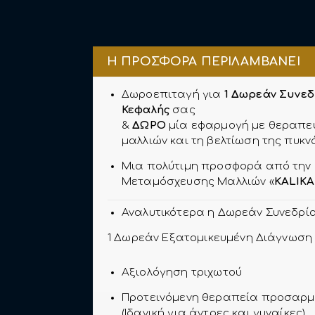
Η ΠΡΟΣΦΟΡΑ ΠΕΡΙΛΑΜΒΑΝΕΙ
Δωροεπιταγή για
1
Δωρεάν Συνε
Κεφαλής
σας
&
ΔΩΡΟ
μία εφαρμογή με θεραπευ
μαλλιών και τη βελτίωση της πυκν
Μια πολύτιμη προσφορά από την ε
Μεταμόσχευσης Μαλλιών «
KALIKA
Αναλυτικότερα η Δωρεάν Συνεδρία
1 Δωρεάν Εξατομικευμένη Διάγνωση 
Αξιολόγηση τριχωτού
Προτεινόμενη θεραπεία προσαρμ
(Ιδανική για άντρες και γυναίκες).