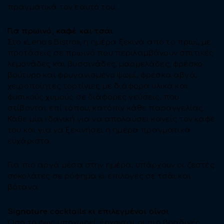
πραγματικά τον εαυτό του.
Για πρωινό, καφέ και τσάι
Στο «Lena’s Bistro», η ημέρα ξεκινά από το πρωί, με
προτάσεις σε πρωινό που περιλαμβάνουν σπιτικές
λεμονάδες και βυσσινάδες, μαρμελάδες, φρέσκο
βούτυρο και φρυγανισμένο ψωμί, φρέσκα αβγά,
χειροποίητες τορτίγιες με διάφορα υλικά και
φυσικούς χυμούς σε διάφορες γεύσεις, που
στίβονται επί τόπου, κατόπιν κάθε παραγγελίας.
Κάθε μία ιδανική για να απολαύσει κανείς τον καφέ
του και για να ξεκινήσει η ημέρα πραγματικά
ευχάριστα.
Για πιο αργά μέσα στην ημέρα, υπάρχουν οι ζεστές
σοκολάτες σε ρόφημα κι επιλογές σε τσάι και
βότανα.
Signature cocktails κι επιλεγμένοι οίνοι
Όσο το φως υποχωρεί, έρχονται οι πιο βραδινές