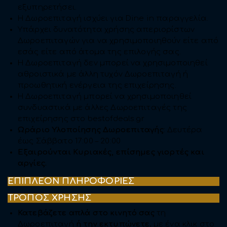
εξυπηρετήσει.
Η Δωροεπιταγή ισχύει για Dine in παραγγελία.
Υπάρχει δυνατότητα χρήσης απεριορίστων
Δωροεπιταγών για να χρησιμοποιηθούν είτε από
εσάς είτε από άτομα της επιλογής σας.
Η Δωροεπιταγή δεν μπορεί να χρησιμοποιηθεί
αθροιστικά με άλλη τυχόν Δωροεπιταγή ή
προωθητική ενέργεια της επιχείρησης.
Η Δωροεπιταγή μπορεί να χρησιμοποιηθεί
συνδυαστικά με άλλες Δωροεπιταγές της
επιχείρησης στο bestofdeals.gr
Ωράριο Υλοποίησης Δωροεπιταγής
: Δευτέρα
έως Σάββατο 17:00 – 20:00
Εξαιρούνται Κυριακές, επίσημες γιορτές και
αργίες.
ΕΠΙΠΛΕΟΝ ΠΛΗΡΟΦΟΡΙΕΣ
ΤΡΟΠΟΣ ΧΡΗΣΗΣ
Κατεβάζετε απλά στο κινητό σας
τη
Δωροεπιταγή
ή την εκτυπώνετε
, με ένα κλικ στο