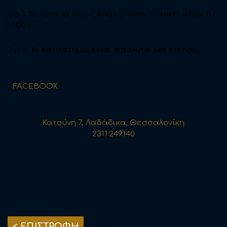
Tip 1: Το πρωινό στο «Lena’s Bistro», διαρκεί μέχρι τις
13.00.
Tip 2: Το κατάστημα, είναι απόλυτα pet friendly.
FACEBOOK
Κατούνη 7, Λαδάδικα, Θεσσαλονίκη
2311 249140
< ΕΠΙΣΤΡΟΦΗ