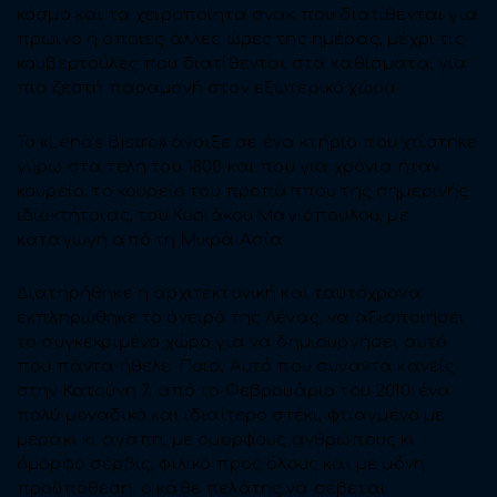
κόσμο και τα χειροποίητα σνακ που διατίθενται για
πρωινό ή όποιες άλλες ώρες της ημέρας, μέχρι τις
κουβερτούλες που διατίθενται στα καθίσματα, για
πιο ζεστή παραμονή στον εξωτερικό χώρο.
Το «Lena’s Bistro» άνοιξε σε ένα κτήριο που χτίστηκε
γύρω στα τέλη του 1800 και που για χρόνια ήταν
κουρείο, το κουρείο του προπάππου της σημερινής
ιδιοκτήτριας, του Κυριάκου Μαγιόπουλου, με
καταγωγή από τη Μικρά Ασία.
Διατηρήθηκε η αρχιτεκτονική και ταυτόχρονα
εκπληρώθηκε το όνειρό της Λένας, να αξιοποιήσει
το συγκεκριμένο χώρο για να δημιουργήσει αυτό
που πάντα ήθελε. Ποιο; Αυτό που συναντά κανείς
στην Κατούνη 7, από το Φεβρουάριο του 2010: ένα
πολύ μοναδικό και ιδιαίτερο στέκι, φτιαγμένο με
μεράκι κι αγάπη, με όμορφους ανθρώπους κι
όμορφο σέρβις, φιλικό προς όλους και με μόνη
προϋπόθεση, ο κάθε πελάτης να σέβεται