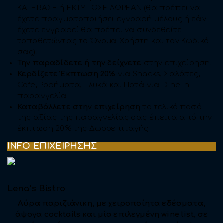
KATEBΑΣΕ ή ΕΚΤΥΠΩΣΕ ΔΩΡΕΑΝ (θα πρέπει να
έχετε πραγματοποιήσει εγγραφή μέλους ή εάν
έχετε εγγραφεί θα πρέπει να συνδεθείτε
τοποθετώντας το Όνομα Χρήστη και τον Κωδικό
σας).
Την παραδίδετε ή την δείχνετε
στην επιχείρηση.
Κερδίζετε Έκπτωση 20%
για Snacks, Σαλάτες,
Cafe, Ροφήματα, Γλυκά και Ποτά για Dine In
παραγγελία.
Καταβάλλετε στην επιχείρηση
το τελικό ποσό
της αξίας της παραγγελίας σας έπειτα από την
έκπτωση 20% της Δωροεπιταγής.
INFO ΕΠΙΧΕΙΡΗΣΗΣ
Lena’s Bistro
Αύρα παριζιάνικη, με χειροποίητα εδέσματα,
άψογα cocktails και μία επιλεγμένη wine list, σε