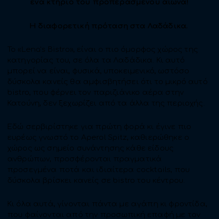
ένα κτήριο του προπερασμένου αιώνα!
Η διαφορετική πρόταση στα Λαδάδικα.
Το «Lena’s Bistro», είναι o πιο όμορφος χώρος της
κατηγορίας του, σε όλα τα Λαδάδικα. Κι αυτό
μπορεί να είναι, φυσικά, υποκειμενικό, ωστόσο
δύσκολα κανείς θα αμφισβητήσει ότι το μικρό αυτό
bistro, που φέρνει τον παριζιάνικο αέρα στην
Κατούνη, δεν ξεχωρίζει από τα άλλα της περιοχής.
Εδώ σερβιρίστηκε για πρώτη φορά κι έγινε πιο
ευρέως γνωστό το Aperol Spitz, καθιερώθηκε ο
χώρος ως σημείο συνάντησης κάθε είδους
ανθρώπων, προσφέρονται πραγματικά
προσεγμένα ποτά και ιδιαίτερα cocktails, που
δύσκολα βρίσκει κανείς σε bistro του κέντρου.
Kι όλα αυτά, γίνονται πάντα με αγάπη κι φροντίδα,
που φαίνονται από την προσωπική επαφή με τον