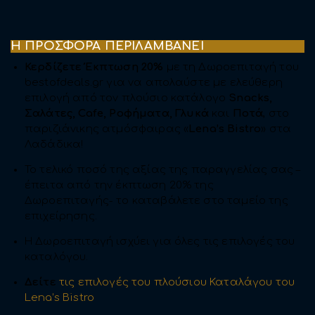
Η ΠΡΟΣΦΟΡΑ ΠΕΡΙΛΑΜΒΑΝΕΙ
Κερδίζετε Έκπτωση 20%
με τη Δωροεπιταγή του
bestofdeals.gr για να απολαύστε με ελεύθερη
επιλογή από τον πλούσιο κατάλογο
Snacks,
Σαλάτες,
Cafe,
Ροφήματα, Γλυκά
και
Ποτά
, στο
παριζιάνικης ατμόσφαιρας «
Lena’s Bistro
» στα
Λαδάδικα!
Το τελικό ποσό της αξίας της παραγγελίας σας –
έπειτα από την έκπτωση 20% της
Δωροεπιταγής- το καταβάλετε στο ταμείο της
επιχείρησης.
Η Δωροεπιταγή ισχύει για όλες τις επιλογές του
καταλόγου.
Δείτε
τις επιλογές του πλούσιου Καταλάγου του
Lena’s Bistro