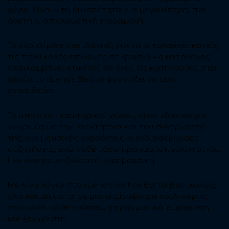
χώρο, δίνουν τη δυνατότητα για μεγαλύτερη, πιο
άνετη κι απολαυστική παραμονή.
Το όλο κλίμα είναι ιδανικό, για να απολαύσει κανείς
τις πολύ καλές επιλογές σε κρασιά – ο κατάλογος
περιλαμβάνει ετικέτες σε όλες τις κατηγορίες, στα
οποία το «Lena’s Bistro» φροντίζει να μας
εκπαιδεύει.
To μπαρ του εσωτερικού χώρου, είναι ιδανικό για
γνωριμία με την ιδιοκτήτρια και του συνεργάτες
της, για μουσικές ακροάσεις κι ενδιαφέρουσες
συζητήσεις, ενώ κάθε τόσο πραγματοποιούνται και
live events με ζωντανή, jazz μουσική.
Με λίγα λόγια στο «Lena’s Bistro» θα τα βρει κανείς
όλα και μάλιστα σε μια ατμόσφαιρα κουλτούρας,
που κάνει κάθε επίσκεψη πραγματικά ευχάριστη
και ξεχωριστή.