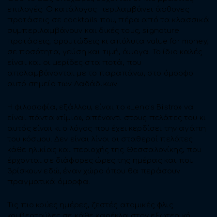
επιλογές. Ο κατάλογος περιλαμβάνει άφθονες
προτάσεις σε cocktails που, πέρα από τα κλασσικά
συμπεριλαμβάνουν και δικές τους, signature
προτάσεις, φρουτώδεις κι απόλυτα value for money,
σε ποσότητα, γεύση και τιμή, άψογα. Το ίδιο καλές
είναι και οι μερίδες στα ποτά, που
απολαμβάνονται με το παραπάνω, στο όμορφο
αυτό σημείο των Λαδάδικων.
Η φιλοσοφία, εξάλλου, είναι το «Lena’s Bistro» να
είναι πάντα «τίμιο», απέναντι στους πελάτες του κι
αυτός είναι κι ο λόγος που έχει κερδίσει την αγάπη
του κόσμου. Δεν είναι λίγοι οι σταθεροί πελάτες
κάθε ηλικίας και περιοχής της Θεσσαλονίκης, που
έρχονται σε διάφορες ώρες της ημέρας και που
βρίσκουν εδώ, έναν χώρο όπου θα περάσουν
πραγματικά όμορφα.
Τις πιο κρύες ημέρες, ζεστές ατομικές φλις
κουβερτούλες σε κάθε καρέκλα στον εξωτερικό