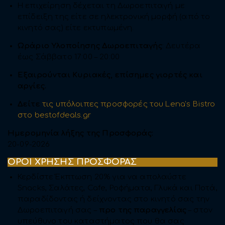
Η επιχείρηση δέχεται τη Δωροεπιταγή με
επίδειξη της είτε σε ηλεκτρονική μορφή (από το
κινητό σας) είτε εκτυπωμένη.
Ωράριο Υλοποίησης Δωροεπιταγής
: Δευτέρα
έως Σάββατο 17:00 – 20:00
Εξαιρούνται Κυριακές, επίσημες γιορτές και
αργίες.
Δείτε
τις υπόλοιπες προσφορές του Lena’s Bistro
στο bestofdeals.gr
Ημερομηνία λήξης της Προσφοράς:
20-09-2026
ΟΡΟΙ ΧΡΗΣΗΣ ΠΡΟΣΦΟΡΑΣ
Κερδίστε Έκπτωση 20% για να απολαύστε
Snacks, Σαλάτες, Cafe, Ροφήματα, Γλυκά και Ποτά,
παραδίδοντας ή δείχνοντας στο κινητό σας την
Δωροεπιταγή σας –
προ της παραγγελίας
– στον
υπεύθυνο του καταστήματος που θα σας