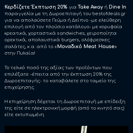
Κερδίζετε Έκπτωση 20%
Take Away
Dine In
για
ή
παραγγελία με τη Δωροεπιταγή του bestofdeals.gr
για να απολαύσετε Γεύμα ή Δείπνο -με ελεύθερη
επιλογή από τον πλούσιο κατάλογο- με κορυφαία
κρεατικά, χορταστικά sandwiches, χειροποίητα
ορεκτικά, απολαυστικά burgers, ολόφρεσκες
Μοναδικό Meat House
σαλάτες, κ.α. από το «
»
στην Πυλαία!
Το τελικό ποσό της αξίας των προϊόντων που
επιλέξατε –έπειτα από την έκπτωση 20% της
Δωροεπιταγής- το καταβάλετε στο ταμείο της
επιχείρησης.
Η επιχείρηση δέχεται τη Δωροεπιταγή με επίδειξη
της είτε σε ηλεκτρονική μορφή (από το κινητό σας)
είτε εκτυπωμένη.