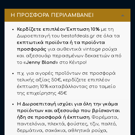
Η ΠΡΟΣΦΟΡΑ ΠΕΡΙΛΑΜΒΑΝΕΙ
Κερδίζετε επιπλέον Έκπτωση 10%
με τη
Δωροεπιταγή του bestofdeals.gr σε όλα τα
εκπτωτικά προϊόντα ή τα προϊόντα
προσφοράς
για αυθεντικά vintage ρούχα
και αξεσουάρ περασμένων δεκαετιών από
το «
Jenny Blond
» στο Κέντρο!
π.χ. για αγορές προϊόντων σε προσφορά
τελικής αξίας 50€, κερδίζετε επιπλέον
έκπτωση 10% καταβάλλοντας στο ταμείο
της επιχείρησης 45€
Η Δωροεπιταγή ισχύει για όλη την γκάμα
προϊόντων και αξεσουάρ που βρίσκονται
ήδη σε προσφορά ή έκπτωση.
Φορέματα,
παντελόνια, πλεκτά, φούστες, τζιν, παλτό,
δερμάτινα, σακάκια, αθλητικά ρούχα,