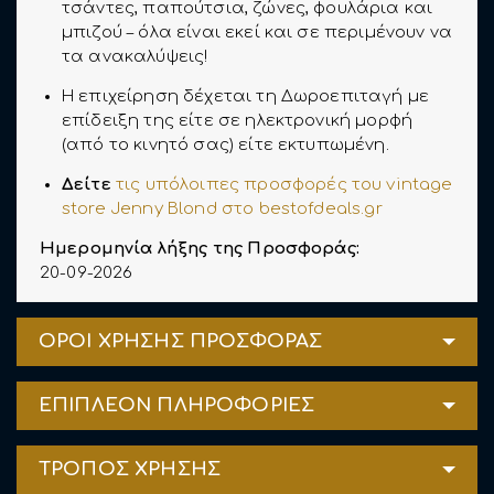
τσάντες, παπούτσια, ζώνες, φουλάρια και
μπιζού – όλα είναι εκεί και σε περιμένουν να
τα ανακαλύψεις!
Η επιχείρηση δέχεται τη Δωροεπιταγή με
επίδειξη της είτε σε ηλεκτρονική μορφή
(από το κινητό σας) είτε εκτυπωμένη.
Δείτε
τις υπόλοιπες προσφορές του vintage
store Jenny Blond στο bestofdeals.gr
Ημερομηνία λήξης της Προσφοράς:
20-09-2026
ΟΡΟΙ ΧΡΗΣΗΣ ΠΡΟΣΦΟΡΑΣ
ΕΠΙΠΛΕΟΝ ΠΛΗΡΟΦΟΡΙΕΣ
ΤΡΟΠΟΣ ΧΡΗΣΗΣ